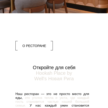
О РЕСТОРАНЕ
Откройте для себя
Hookah Place by
Well’s Новая Рига
Наш ресторан — это не просто место для
еды,
это уголок тепла и уюта,
где каждый
гость становится частью нашей большой
семьи.
У нас каждый ужин становится